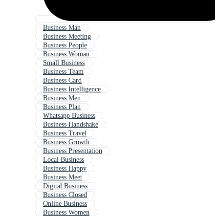
Business Man
Business Meeting
Business People
Business Woman
Small Business
Business Team
Business Card
Business Intelligence
Business Men
Business Plan
Whatsapp Business
Business Handshake
Business Travel
Business Growth
Business Presentation
Local Business
Business Happy
Business Meet
Digital Business
Business Closed
Online Business
Business Women