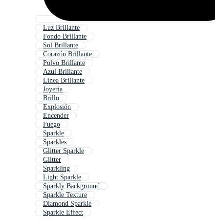
Luz Brillante
Fondo Brillante
Sol Brillante
Corazón Brillante
Polvo Brillante
Azul Brillante
Linea Brillante
Joyería
Brillo
Explosión
Encender
Fuego
Sparkle
Sparkles
Glitter Sparkle
Glitter
Sparkling
Light Sparkle
Sparkly Background
Sparkle Texture
Diamond Sparkle
Sparkle Effect