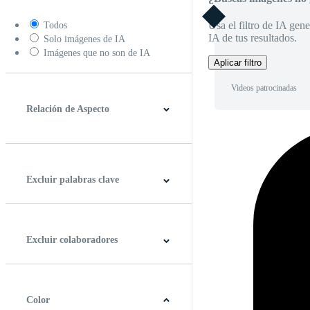
Usa el filtro de IA gene
Todos
IA de tus resultados.
Solo imágenes de IA
Imágenes que no son de IA
Aplicar filtro
Videos patrocinadas
Relación de Aspecto
4:3
5:4
16:9
256:135
Cuadrado
Vertical
Excluir palabras clave
Excluir colaboradores
Color