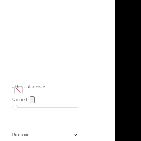
#Hex color code
Umbral
Duración