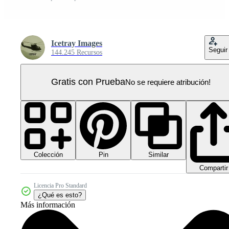
Icetray Images
Seguir
144.245 Recursos
Gratis con Prueba
No se requiere atribución!
Colección
Similar
Pin
Compartir
Licencia Pro Standard
¿Qué es esto?
Más información