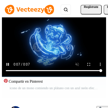
Regístrate
Compartir en Pinterest
icono de un mono comiendo un plátano con un azul neón efecto Vídeo Gratis