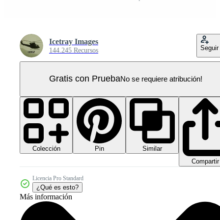
Icetray Images
Seguir
144.245 Recursos
Gratis con Prueba
No se requiere atribución!
Colección
Similar
Pin
Compartir
Licencia Pro Standard
¿Qué es esto?
Más información