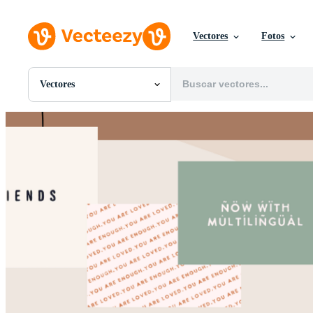
Vectores
Fotos
Vectores
Todas Imágenes
Fotos
PNGs
PSDs
SVGs
Plantillas
Vectores
Videos
Gráficos en Movimiento
Imágenes Editoriales
Eventos Editoriales