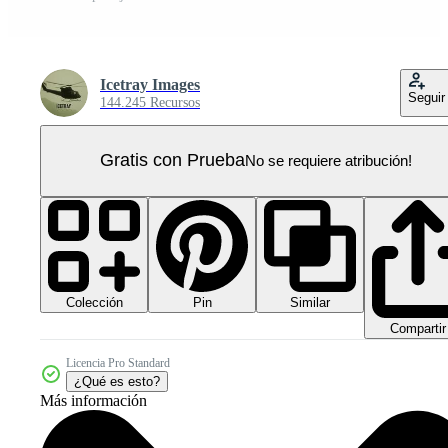
Icetray Images
Seguir
144.245 Recursos
Gratis con Prueba
No se requiere atribución!
Colección
Similar
Pin
Compartir
Licencia Pro Standard
¿Qué es esto?
Más información