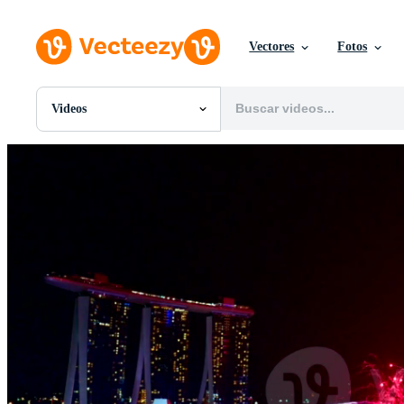
Vectores
Fotos
Videos
Todas Imágenes
Fotos
PNGs
PSDs
SVGs
Plantillas
Vectores
Videos
Gráficos en Movimiento
Imágenes Editoriales
Eventos Editoriales