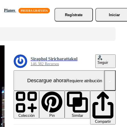
Planes
Regístrate
Iniciar
Siraphol Siricharattakul
Seguir
146.382 Recursos
Descargue ahora
Requiere atribución
Colección
Similar
Pin
Compartir