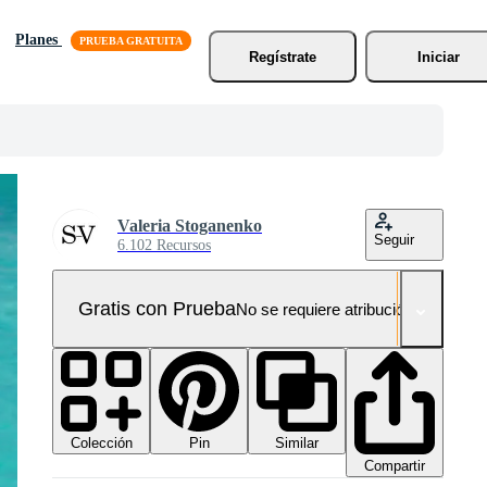
Planes
Regístrate
Iniciar
Valeria Stoganenko
Seguir
6.102 Recursos
Gratis con Prueba
No se requiere atribución!
Colección
Similar
Pin
Compartir