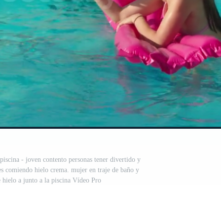
piscina - joven contento personas tener divertido y
es comiendo hielo crema. mujer en traje de baño y
 hielo a junto a la piscina Vídeo Pro