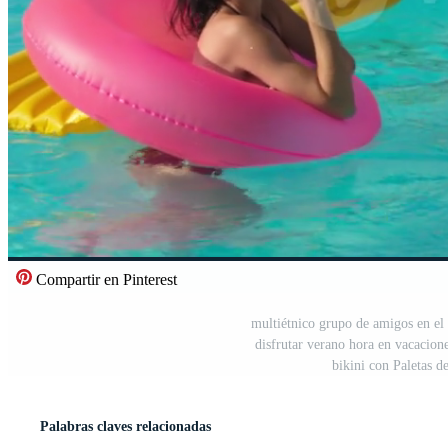
Compartir en Pinterest
multiétnico grupo de amigos en el 
disfrutar verano hora en vacacion
bikini con Paletas de
Palabras claves relacionadas