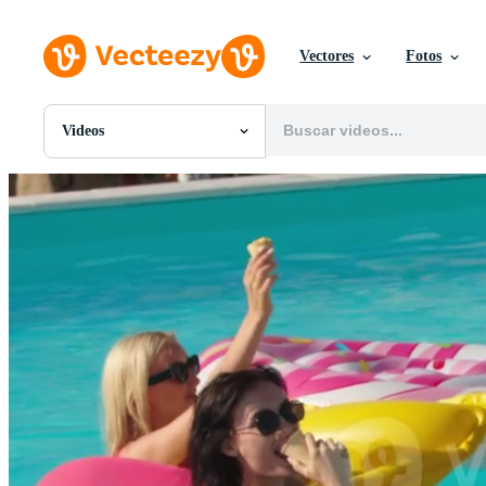
Vectores
Fotos
Videos
Todas Imágenes
Fotos
PNGs
PSDs
SVGs
Plantillas
Vectores
Videos
Gráficos en Movimiento
Imágenes Editoriales
Eventos Editoriales