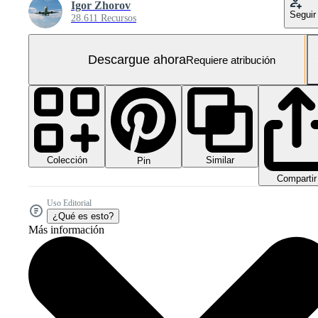
Igor Zhorov
Seguir
28.611 Recursos
Descargue ahora
Requiere atribución
Colección
Similar
Pin
Compartir
Uso Editorial
¿Qué es esto?
Más información