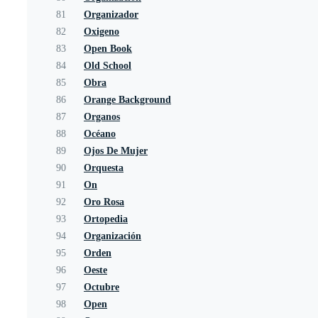
81
Organizador
82
Oxigeno
83
Open Book
84
Old School
85
Obra
86
Orange Background
87
Organos
88
Océano
89
Ojos De Mujer
90
Orquesta
91
On
92
Oro Rosa
93
Ortopedia
94
Organización
95
Orden
96
Oeste
97
Octubre
98
Open