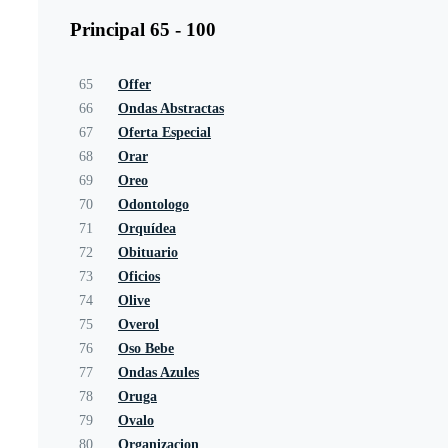
Principal 65 - 100
65
Offer
66
Ondas Abstractas
67
Oferta Especial
68
Orar
69
Oreo
70
Odontologo
71
Orquídea
72
Obituario
73
Oficios
74
Olive
75
Overol
76
Oso Bebe
77
Ondas Azules
78
Oruga
79
Ovalo
80
Organizacion