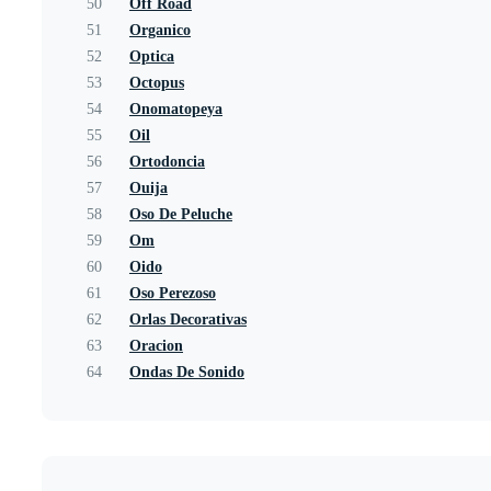
50
Off Road
51
Organico
52
Optica
53
Octopus
54
Onomatopeya
55
Oil
56
Ortodoncia
57
Ouija
58
Oso De Peluche
59
Om
60
Oido
61
Oso Perezoso
62
Orlas Decorativas
63
Oracion
64
Ondas De Sonido