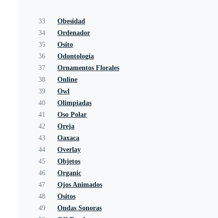
33
Obesidad
34
Ordenador
35
Osito
36
Odontología
37
Ornamentos Florales
38
Online
39
Owl
40
Olimpiadas
41
Oso Polar
42
Oreja
43
Oaxaca
44
Overlay
45
Objetos
46
Organic
47
Ojos Animados
48
Ositos
49
Ondas Sonoras