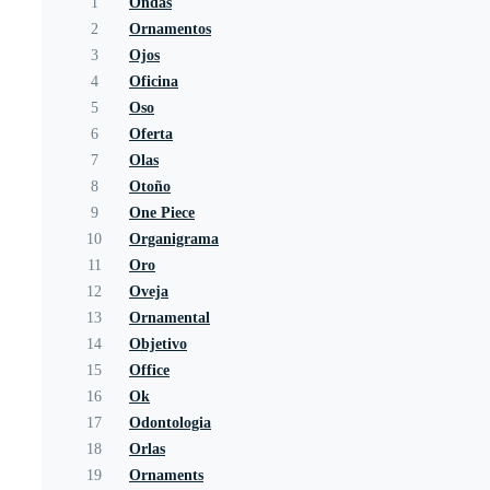
1
Ondas
2
Ornamentos
3
Ojos
4
Oficina
5
Oso
6
Oferta
7
Olas
8
Otoño
9
One Piece
10
Organigrama
11
Oro
12
Oveja
13
Ornamental
14
Objetivo
15
Office
16
Ok
17
Odontologia
18
Orlas
19
Ornaments