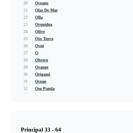
20
Oceano
21
Olas De Mar
22
Olla
23
Orquidea
24
Olivo
25
Ojo Turco
26
Ovni
27
O
28
Obrero
29
Orange
30
Origami
31
Ocean
32
Oso Panda
Principal 33 - 64