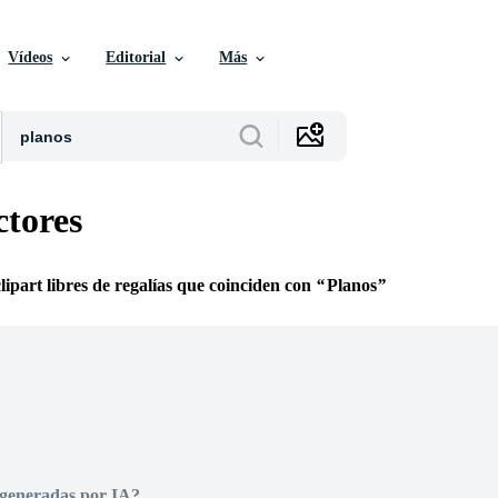
Vídeos
Editorial
Más
ctores
clipart libres de regalías que coinciden con
Planos
 generadas por IA?