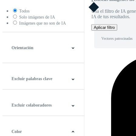
Usa el filtro de IA gene
Todos
IA de tus resultados.
Solo imágenes de IA
Imágenes que no son de IA
Aplicar filtro
Vectores patrocinadas
Orientación
Horizontal
Vertical
Cuadrado
Panorámico
Excluir palabras clave
Excluir colaboradores
Color