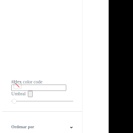
#Hex color code
Umbral
Ordenar por