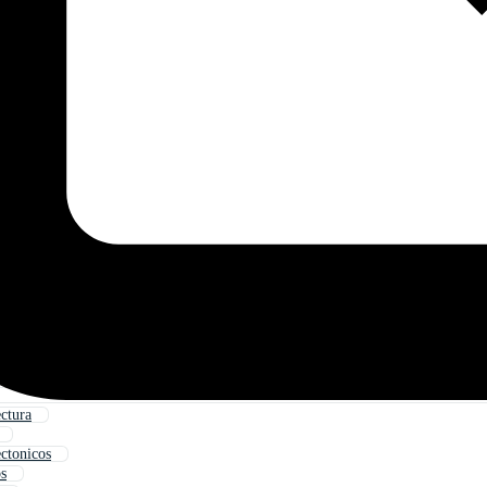
ctura
ectonicos
s