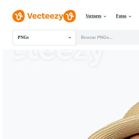
Vectores
Fotos
PNGs
Todas Imágenes
Fotos
PNGs
PSDs
SVGs
Plantillas
Vectores
Videos
Gráficos en Movimiento
Imágenes Editoriales
Eventos Editoriales