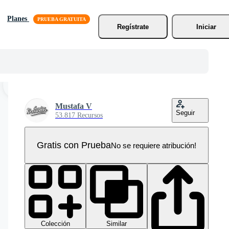
Planes
Regístrate
Iniciar
Mustafa V
Seguir
53.817 Recursos
Gratis con Prueba
No se requiere atribución!
Colección
Similar