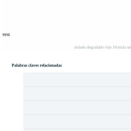
terest
aislado degradado rojo fórmula un
Palabras claves relacionadas