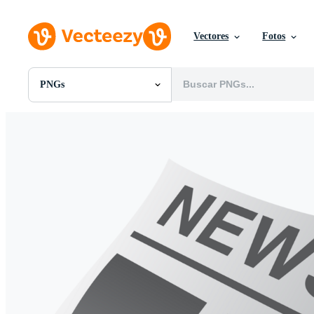
Vectores
Fotos
PNGs
Todas Imágenes
Fotos
PNGs
PSDs
SVGs
Plantillas
Vectores
Videos
Gráficos en Movimiento
Imágenes Editoriales
Eventos Editoriales