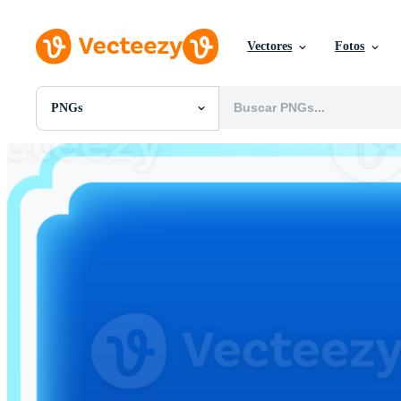
Vectores
Fotos
PNGs
Todas Imágenes
Fotos
PNGs
PSDs
SVGs
Plantillas
Vectores
Videos
Gráficos en Movimiento
Imágenes Editoriales
Eventos Editoriales