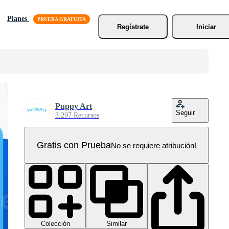
Planes
Regístrate
Iniciar
Puppy Art
Seguir
3.297 Recursos
Gratis con Prueba
No se requiere atribución!
Colección
Similar