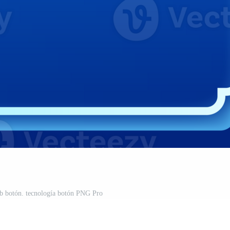
eb botón. tecnología botón PNG Pro