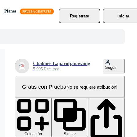
Planes
Regístrate
Iniciar
Chalinee Laparotjanawong
Seguir
5.905 Recursos
Gratis con Prueba
No se requiere atribución!
Colección
Similar