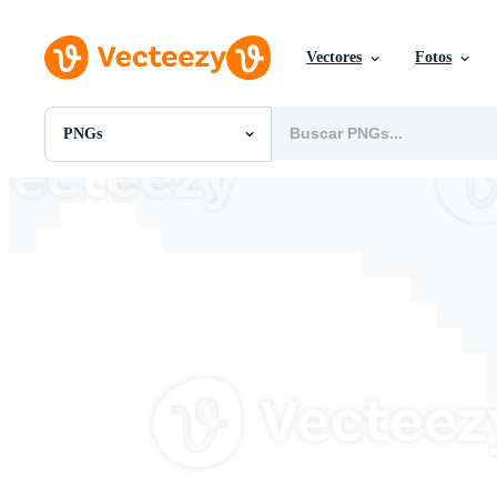
Vectores
Fotos
PNGs
Todas Imágenes
Fotos
PNGs
PSDs
SVGs
Plantillas
Vectores
Videos
Gráficos en Movimiento
Imágenes Editoriales
Eventos Editoriales