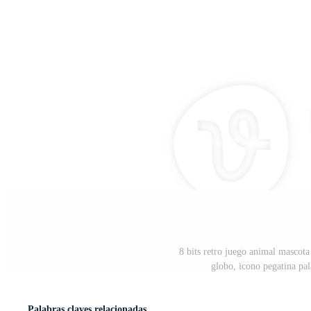
8 bits retro juego animal mascot
globo, icono pegatina pa
Palabras claves relacionadas