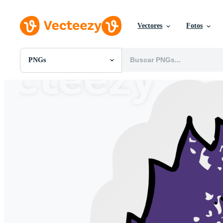
Vectores
Fotos
PNGs
Todas Imágenes
Fotos
PNGs
PSDs
SVGs
Plantillas
Vectores
Videos
Gráficos en Movimiento
Imágenes Editoriales
Eventos Editoriales