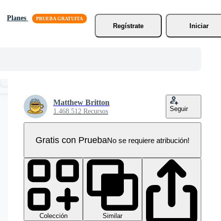
Planes
Regístrate
Iniciar
Matthew Britton
Seguir
1.468.512 Recursos
Gratis con Prueba
No se requiere atribución!
Colección
Similar