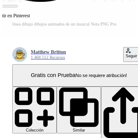
tir en Pinterest
línea dibujo dibujos animados de un musical Nota PNG Pro
Matthew Britton
Seguir
1.468.512 Recursos
Gratis con Prueba
No se requiere atribución!
Colección
Similar