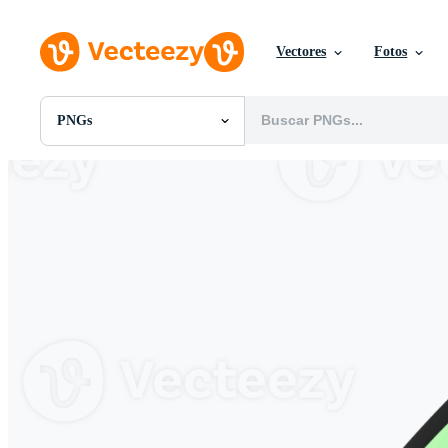
Vectores
Fotos
PNGs
Todas Imágenes
Fotos
PNGs
PSDs
SVGs
Plantillas
Vectores
Videos
Gráficos en Movimiento
Imágenes Editoriales
Eventos Editoriales