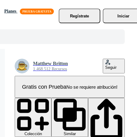
Planes
Regístrate
Iniciar
Matthew Britton
Seguir
1.468.512 Recursos
Gratis con Prueba
No se requiere atribución!
Colección
Similar