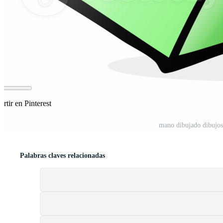
tir en Pinterest
mano dibujado dibujo
Palabras claves relacionadas