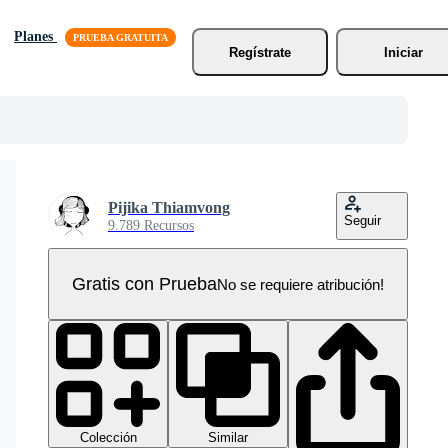
Planes
Regístrate
Iniciar
Pijika Thiamvong
Seguir
9.789 Recursos
Gratis con Prueba
No se requiere atribución!
Colección
Similar