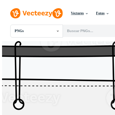
Vectores
Fotos
PNGs
Todas Imágenes
Fotos
PNGs
PSDs
SVGs
Plantillas
Vectores
Videos
Gráficos en Movimiento
Imágenes Editoriales
Eventos Editoriales