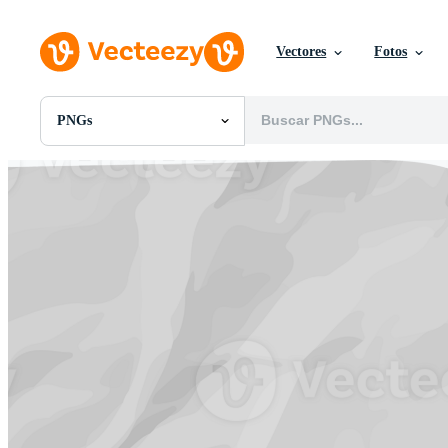
Vectores
Fotos
PNGs
Todas Imágenes
Fotos
PNGs
PSDs
SVGs
Plantillas
Vectores
Videos
Gráficos en Movimiento
Imágenes Editoriales
Eventos Editoriales