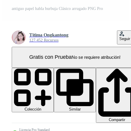
antiguo papel habla burbuja Clásico arrugado PNG Pro
Titima Ongkantong
Seguir
127.452 Recursos
Gratis con Prueba
No se requiere atribución!
Colección
Similar
Compartir
Licencia Pro Standard