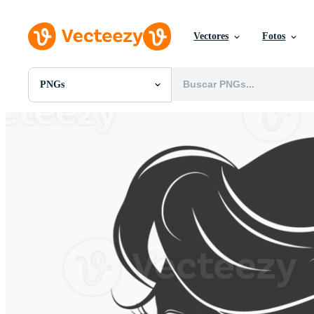
Vectores
Fotos
PNGs
Todas Imágenes
Fotos
PNGs
PSDs
SVGs
Plantillas
Vectores
Videos
Gráficos en Movimiento
Imágenes Editoriales
Eventos Editoriales