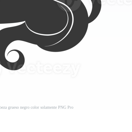
abeza grueso negro color solamente PNG Pro