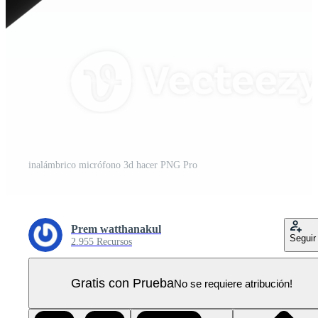
inalámbrico micrófono 3d hacer PNG Pro
Prem watthanakul
Seguir
2.955 Recursos
Gratis con Prueba
No se requiere atribución!