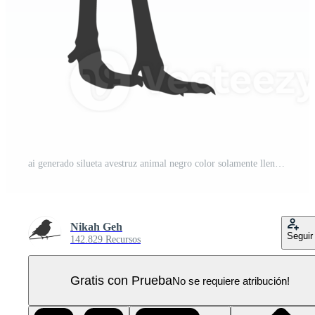
ai generado silueta avestruz animal negro color solamente lleno cuerpo PNG Pro
Nikah Geh
Seguir
142.829 Recursos
Gratis con Prueba
No se requiere atribución!