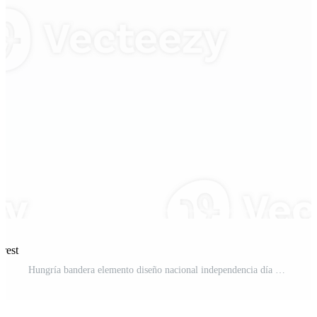
rest
Hungría bandera elemento diseño nacional independencia día bandera cinta png PNG Pro