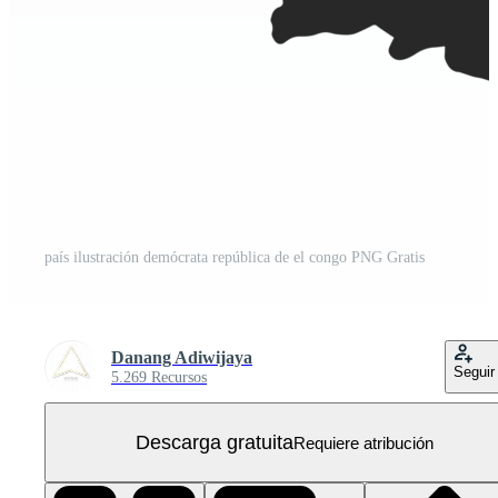
país ilustración demócrata república de el congo PNG Gratis
Danang Adiwijaya
Seguir
5.269 Recursos
Descarga gratuita
Requiere atribución