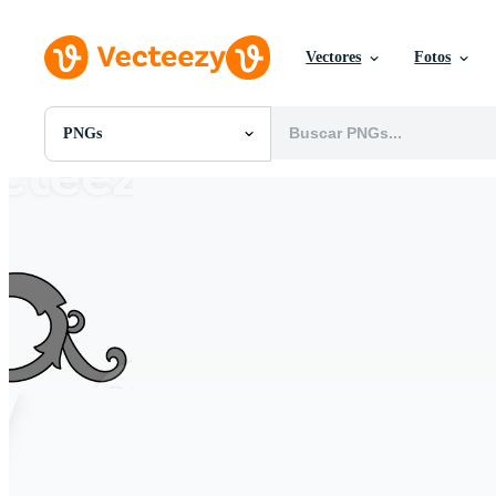
Vectores
Fotos
PNGs
Todas Imágenes
Fotos
PNGs
PSDs
SVGs
Plantillas
Vectores
Videos
Gráficos en Movimiento
Imágenes Editoriales
Eventos Editoriales