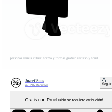
personas silueta cubrir. forma y formas gráfico recurso y fondo. png PNG Pro
Jozsef Soos
Seguir
42.296 Recursos
Gratis con Prueba
No se requiere atribución!