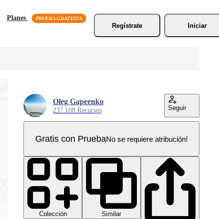
Planes
Regístrate
Iniciar
Oleg Gapeenko
Seguir
237.108 Recursos
Gratis con Prueba
No se requiere atribución!
Colección
Similar