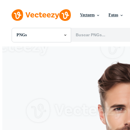
Vectores
Fotos
PNGs
Todas Imágenes
Fotos
PNGs
PSDs
SVGs
Plantillas
Vectores
Videos
Gráficos en Movimiento
Imágenes Editoriales
Eventos Editoriales