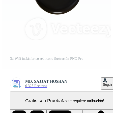
3d Wifi inalámbrico red icono ilustración PNG Pro
MD. SAJJAT HOSHAN
Seguir
6.325 Recursos
Gratis con Prueba
No se requiere atribución!