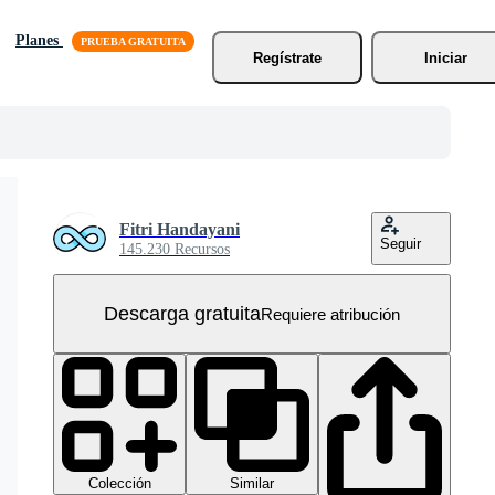
Planes
Regístrate
Iniciar
Fitri Handayani
Seguir
145.230 Recursos
Descarga gratuita
Requiere atribución
Colección
Similar