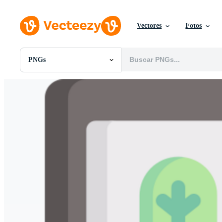
Vectores
Fotos
PNGs
Todas Imágenes
Fotos
PNGs
PSDs
SVGs
Plantillas
Vectores
Videos
Gráficos en Movimiento
Imágenes Editoriales
Eventos Editoriales