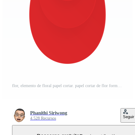
flor, elemento de floral papel cortar. papel cortar de flor forma y primavera símbolo. PNG Gratis
Phanithi Siriwong
Seguir
4.528 Recursos