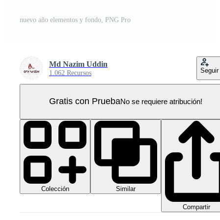
nuevo año elementos y fondo, PNG Pro
Md Nazim Uddin
Seguir
1.062 Recursos
Gratis con Prueba
No se requiere atribución!
Colección
Similar
Compartir