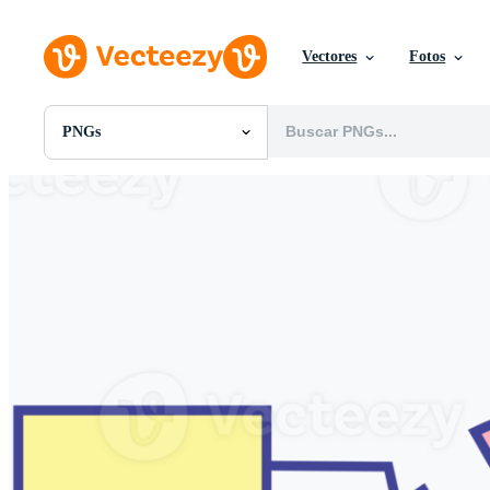
Vectores
Fotos
PNGs
Todas Imágenes
Fotos
PNGs
PSDs
SVGs
Plantillas
Vectores
Videos
Gráficos en Movimiento
Imágenes Editoriales
Eventos Editoriales