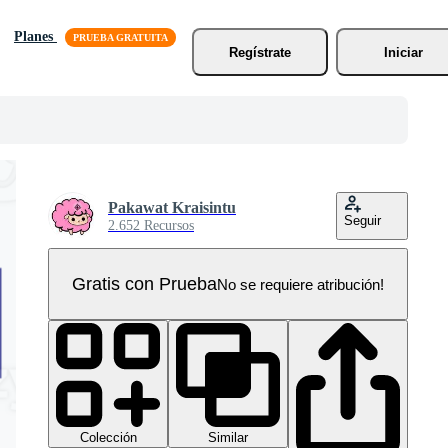
Planes
Regístrate
Iniciar
Pakawat Kraisintu
Seguir
2.652 Recursos
Gratis con Prueba
No se requiere atribución!
Colección
Similar