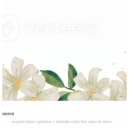
interest
acuarela blanco gardenia y tailandés estilo flor ramo de flores oro Brillantina guirnalda marco PNG Pro