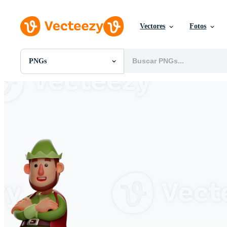
Vectores
Fotos
PNGs
Todas Imágenes
Fotos
PNGs
PSDs
SVGs
Plantillas
Vectores
Videos
Gráficos en Movimiento
Imágenes Editoriales
Eventos Editoriales