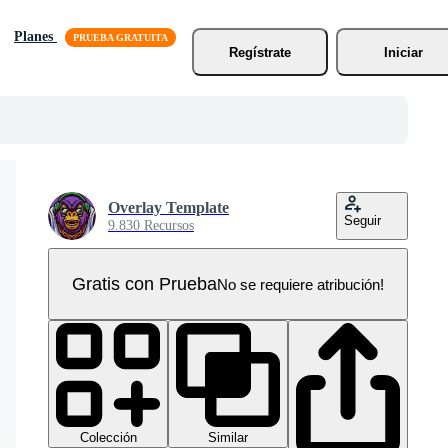
Planes
Regístrate
Iniciar
Overlay Template
Seguir
9.830 Recursos
Gratis con Prueba
No se requiere atribución!
Colección
Similar