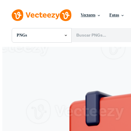
Vectores
Fotos
PNGs
Todas Imágenes
Fotos
PNGs
PSDs
SVGs
Plantillas
Vectores
Videos
Gráficos en Movimiento
Imágenes Editoriales
Eventos Editoriales