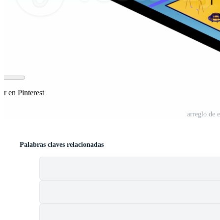
r en Pinterest
arreglo de 
Palabras claves relacionadas