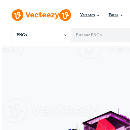
Vectores
Fotos
PNGs
Todas Imágenes
Fotos
PNGs
PSDs
SVGs
Plantillas
Vectores
Videos
Gráficos en Movimiento
Imágenes Editoriales
Eventos Editoriales