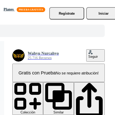
Planes
Regístrate
Iniciar
Wahyu Nurcahyo
Seguir
25.716 Recursos
Gratis con Prueba
No se requiere atribución!
Colección
Similar