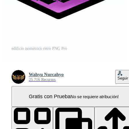
edificio isométrico retro PNG Pro
Wahyu Nurcahyo
Seguir
25.716 Recursos
Gratis con Prueba
No se requiere atribución!