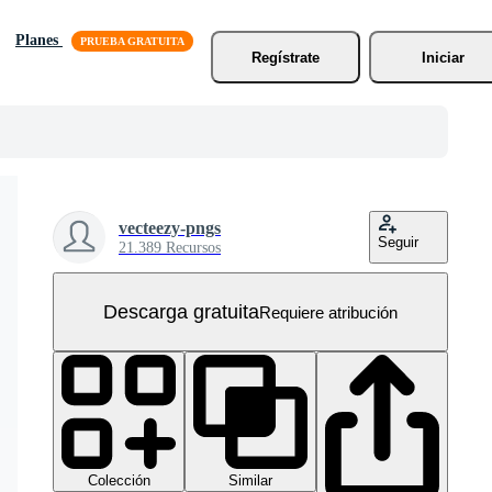
Planes
Regístrate
Iniciar
vecteezy-pngs
Seguir
21.389 Recursos
Descarga gratuita
Requiere atribución
Colección
Similar