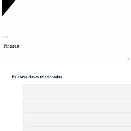
n Pinterest
sa
Palabras claves relacionadas