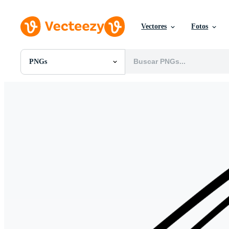
Vectores
Fotos
PNGs
Todas Imágenes
Fotos
PNGs
PSDs
SVGs
Plantillas
Vectores
Videos
Gráficos en Movimiento
Imágenes Editoriales
Eventos Editoriales