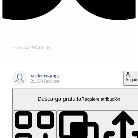
mariposa PNG Gratis
vecteezy-pngs
Seguir
21.389 Recursos
Descarga gratuita
Requiere atribución