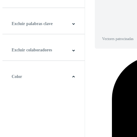
Horizontal
Vertical
Cuadrado
Panorámico
Excluir palabras clave
Vectores patrocinadas
Excluir colaboradores
Color