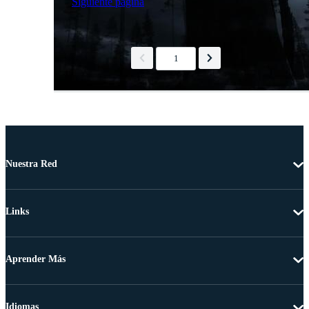
Siguiente página
1
Nuestra Red
Links
Aprender Más
Idiomas