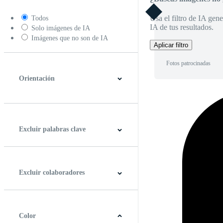
Usa el filtro de IA gene
Todos
IA de tus resultados.
Solo imágenes de IA
Imágenes que no son de IA
Aplicar filtro
Fotos patrocinadas
Orientación
Horizontal
Vertical
Cuadrado
Panorámico
Excluir palabras clave
Excluir colaboradores
Color