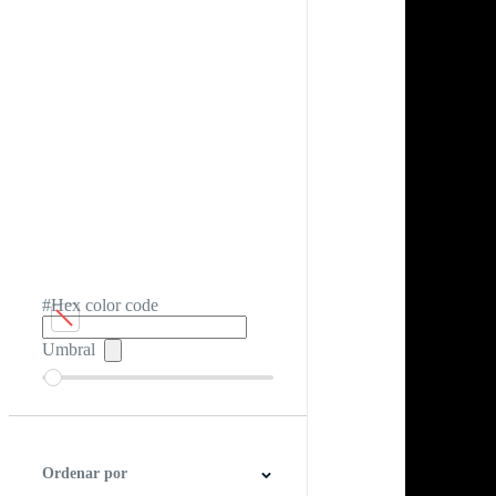
#Hex color code
Umbral
Ordenar por