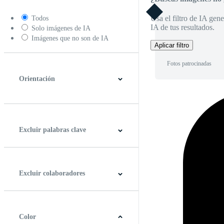
Usa el filtro de IA gene
Todos
IA de tus resultados.
Solo imágenes de IA
Imágenes que no son de IA
Aplicar filtro
Fotos patrocinadas
Orientación
Horizontal
Vertical
Cuadrado
Panorámico
Excluir palabras clave
Excluir colaboradores
Color