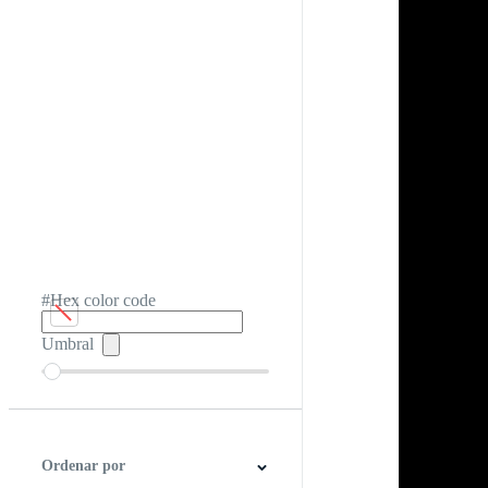
#Hex color code
Umbral
Ordenar por