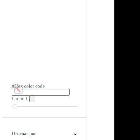
#Hex color code
Umbral
Ordenar por