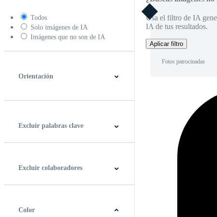
Usa el filtro de IA gene
Todos
IA de tus resultados.
Solo imágenes de IA
Imágenes que no son de IA
Aplicar filtro
Fotos patrocinadas
Orientación
Horizontal
Vertical
Cuadrado
Panorámico
Excluir palabras clave
Excluir colaboradores
Color