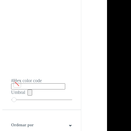
#Hex color code
Umbral
Ordenar por