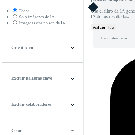
Usa el filtro de IA gene
Todos
IA de tus resultados.
Solo imágenes de IA
Imágenes que no son de IA
Aplicar filtro
Fotos patrocinadas
Orientación
Horizontal
Vertical
Cuadrado
Panorámico
Excluir palabras clave
Excluir colaboradores
Color