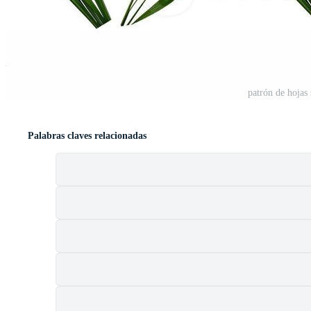
st
patrón de hojas
Palabras claves relacionadas