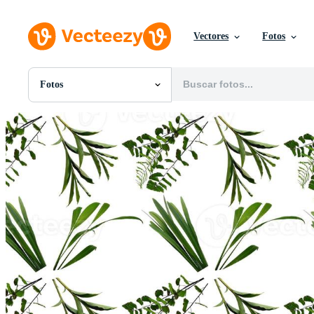
Vectores
Fotos
Fotos
Todas Imágenes
Fotos
PNGs
PSDs
SVGs
Plantillas
Vectores
Videos
Gráficos en Movimiento
Imágenes Editoriales
Eventos Editoriales